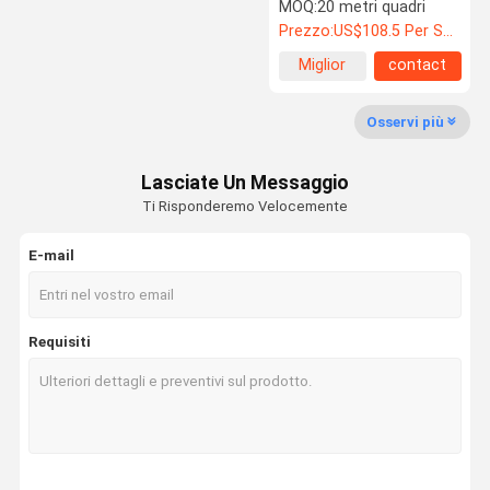
con completamente
MOQ:
20 metri quadri
ritrattabile
Prezzo:
US$108.5 Per Square Meter
Miglior
contact
Controllo
Contattaci
Notizie
Casi
prezzo
Della Qualità
Osservi più
Lasciate Un Messaggio
Ti Risponderemo Velocemente
Chiedi Un
Preventivo
E-mail
Porta a prova di suono
Requisiti
Porta isolante acustica
Porta isolante acustica
Porta ignifuga
Porta resistente al fuoco