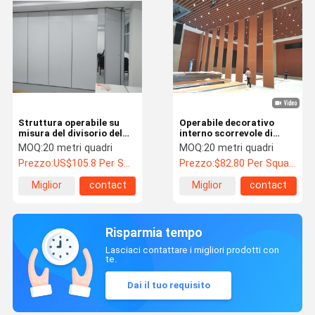
Struttura operabile su
Operabile decorativo
misura del divisorio del
interno scorrevole di
muro divisorio forte
alluminio del muro
MOQ:
20 metri quadri
MOQ:
20 metri quadri
divisorio con spessore del
Prezzo:
US$105.8 Per Square Meter
Prezzo:
$82.80 Per Square Meter
pannello di 100mm
Miglior
contact
Miglior
contact
prezzo
prezzo
Risparmia tempo
Lasciaci contattare i migliori prodotti con
te.
Dai il tuo requisito