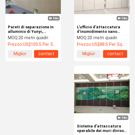
Pareti di separazione in
L'ufficio d'attaccatura
alluminio di Yunyi,
d'inumidimento sano
partizione in legno aperta
divide il peso leggero per
MOQ:
20 metri quadri
MOQ:
20 metri quadri
per la sala.
il banchetto Corridoio
Prezzo:
US$105.5 Per Square Meter
Prezzo:
US$88.5 Per Square Meter
Miglior
contact
Miglior
contact
prezzo
prezzo
Casa.
Prodotti
Su Di Noi
Visita Alla
Fabbrica
Sistema d'attaccatura
operabile dei muri divisori