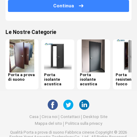
Continua
Porta a prova di fuoco
Muro divisorio mobile
Le Nostre Categorie
Pareti divisorie operabili
divisorio d'attaccatura
Telefono insonorizzato
Porta a prova
Porta
Porta
Porta
Contenitore per riunioni di ufficio
di suono
isolante
isolante
resistente 
acustica
acustica
fuoco
Office Pod mobile
Parete divisoria in vetro per ufficio
Casa
Circa noi
Contattaci
Desktop Site
Mappa del sito
Politica sulla privacy
Qualità
Porta a prova di suono
Fabbrica cinese.Copyright © 2026
Foshan Yunyi Acoustic Technology Co., Ltd.. All Rights Reserved.