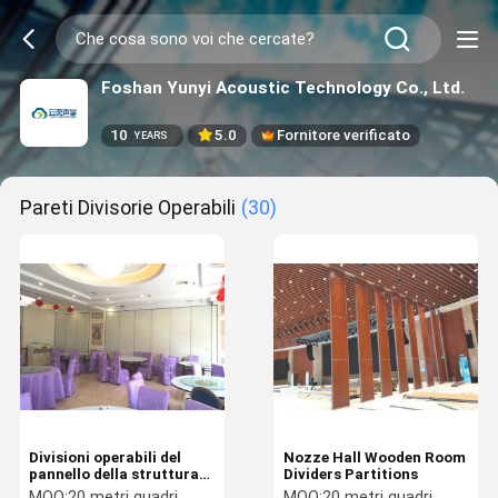
Foshan Yunyi Acoustic Technology Co., Ltd.
10
5.0
Fornitore verificato
YEARS
Pareti Divisorie Operabili
(30)
Divisioni operabili del
Nozze Hall Wooden Room
pannello della struttura
Dividers Partitions
di alluminio
MOQ:
20 metri quadri
MOQ:
20 metri quadri