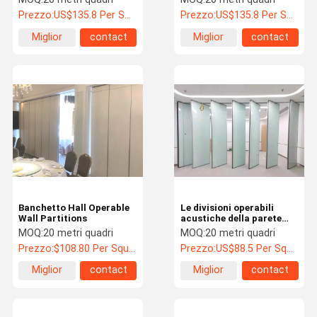
Prezzo:
US$135.8 Per Square Meter
Prezzo:
US$135.8 Per Square Meter
Miglior
contact
Miglior
contact
prezzo
prezzo
Banchetto Hall Operable
Le divisioni operabili
Wall Partitions
acustiche della parete
con l'iso di alluminio della
MOQ:
20 metri quadri
MOQ:
20 metri quadri
struttura hanno
Prezzo:
$108.80 Per Square Meter
Prezzo:
US$88.5 Per Square Meter
approvato
Miglior
contact
Miglior
contact
prezzo
prezzo