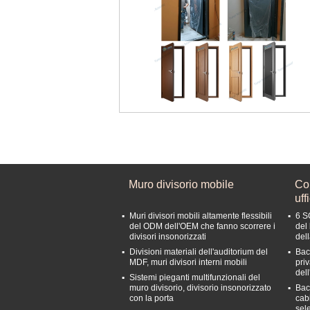
Muro divisorio mobile
Con
uff
Muri divisori mobili altamente flessibili
6 S
del ODM dell'OEM che fanno scorrere i
del 
divisori insonorizzati
del
Divisioni materiali dell'auditorium del
Bac
MDF, muri divisori interni mobili
pri
dell
Sistemi pieganti multifunzionali del
muro divisorio, divisorio insonorizzato
Bacc
con la porta
cabi
sel