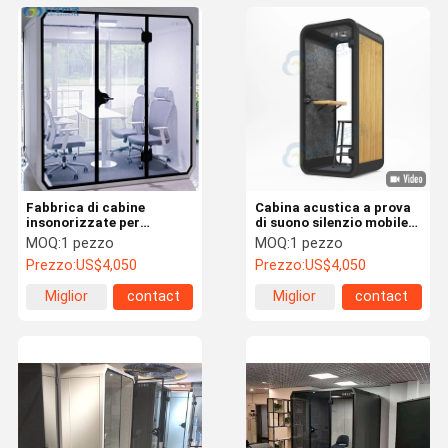
Fabbrica di cabine
Cabina acustica a prova
insonorizzate per
di suono silenzio mobile
biblioteche di riunioni
per ufficio ufficio di
MOQ:
1 pezzo
MOQ:
1 pezzo
cabine telefoniche in
riunioni pod isolato dal
Prezzo:
US$4,050
Prezzo:
US$4,050
vendita
suono spazio salotto
cabina telefonica singola
Miglior
contact
Miglior
contact
prezzo
prezzo