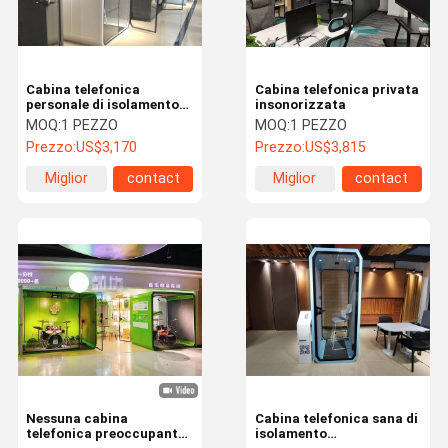
Cabina telefonica
Cabina telefonica privata
personale di isolamento
insonorizzata
sano
MOQ:
1 PEZZO
MOQ:
1 PEZZO
Prezzo:
US$3,170
Prezzo:
US$3,815
Miglior
contact
Miglior
contact
prezzo
prezzo
Casa.
Prodotti
Su Di Noi
Visita Alla
Fabbrica
Nessuna cabina
Cabina telefonica sana di
telefonica preoccupante
isolamento