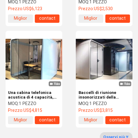
di segretezza dell'ufficio,
dell'interfaccia di USB
MOQ:
1 PEZZO
MOQ:
1 PEZZO
cabina di chiamata in
Prezzo:
US$6,123
Prezzo:
US$2,530
ufficio facile muoversi
Miglior
contact
Miglior
contact
Controllo
Contattaci
Notizie
Casi
prezzo
prezzo
Della Qualità
Chiedi Un
Preventivo
Porta a prova di suono
Una cabina telefonica
Baccelli di riunione
acustica di 4 capacità,
insonorizzati della
Porta isolante acustica
cabina telefonica privata
doppia della persona
MOQ:
1 PEZZO
MOQ:
1 PEZZO
per l'ufficio
cabina acustica di
Prezzo:
US$4,815
Prezzo:
US$3,815
alluminio dell'ufficio
Porta isolante acustica
Miglior
contact
Miglior
contact
Porta ignifuga
prezzo
prezzo
Osservi più
Porta resistente al fuoco