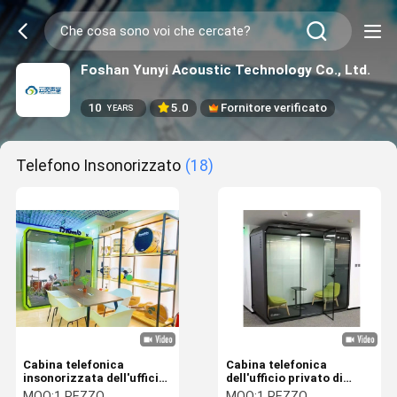
Foshan Yunyi Acoustic Technology Co., Ltd.
10
5.0
Fornitore verificato
YEARS
Telefono Insonorizzato
(18)
Cabina telefonica
Cabina telefonica
insonorizzata dell'ufficio
dell'ufficio privato di
con ventilazione ed il
silenzio con area di
MOQ:
1 PEZZO
MOQ:
1 PEZZO