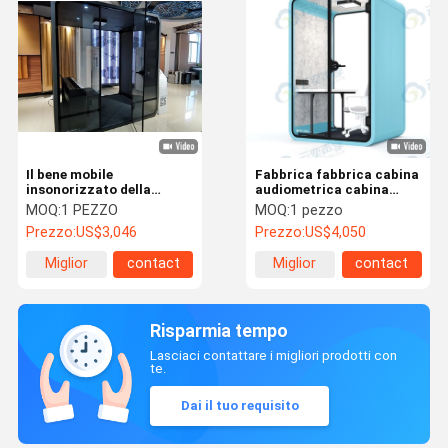
Il bene mobile
Fabbrica fabbrica cabina
insonorizzato della
audiometrica cabina
cabina del lavoro di
insonorizzata per
MOQ:
1 PEZZO
MOQ:
1 pezzo
silenzio facile monta per
biblioteche riunioni
Prezzo:
US$3,046
Prezzo:
US$4,050
mobilia
cabine cellulari in vendita
Miglior
contact
Miglior
contact
prezzo
prezzo
Risparmia tempo
Lasciaci contattare i migliori prodotti con
te.
Dai il tuo requisito