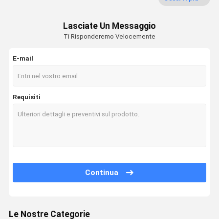
Porta a prova di fuoco
Lasciate Un Messaggio
Ti Risponderemo Velocemente
Muro divisorio mobile
E-mail
Pareti divisorie operabili
divisorio d'attaccatura
Requisiti
Telefono insonorizzato
Contenitore per riunioni di ufficio
Office Pod mobile
Parete divisoria in vetro per ufficio
Continua
Le Nostre Categorie