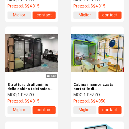
sistema di CA
lavoro 3.06sqm
Prezzo:
US$4,815
Prezzo:
US$4,815
Miglior
contact
Miglior
contact
prezzo
prezzo
Struttura di alluminio
Cabina insonorizzata
della cabina telefonica
portatile di
insonorizzata acustica
addestramento dello
MOQ:
1 PEZZO
MOQ:
1 PEZZO
per area pubblica
strumento di musica
Prezzo:
US$4,815
Prezzo:
US$4,050
Miglior
contact
Miglior
contact
prezzo
prezzo