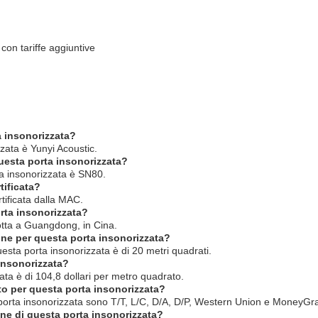
 con tariffe aggiuntive
a insonorizzata?
zzata è Yunyi Acoustic.
questa porta insonorizzata?
ta insonorizzata è SN80.
tificata?
rtificata dalla MAC.
rta insonorizzata?
otta a Guangdong, in Cina.
ine per questa porta insonorizzata?
esta porta insonorizzata è di 20 metri quadrati.
 insonorizzata?
zata è di 104,8 dollari per metro quadrato.
to per questa porta insonorizzata?
 porta insonorizzata sono T/T, L/C, D/A, D/P, Western Union e MoneyGr
one di questa porta insonorizzata?