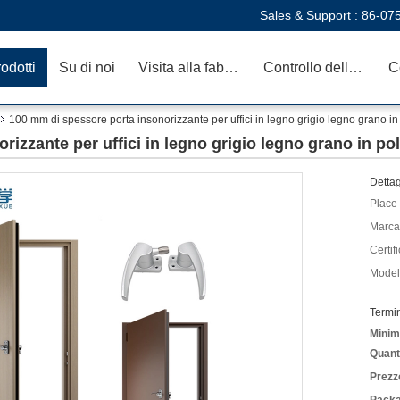
Sales & Support :
86-07
odotti
Su di noi
Visita alla fabbrica
Controllo della qualità
C
100 mm di spessore porta insonorizzante per uffici in legno grigio legno grano in
izzante per uffici in legno grigio legno grano in pol
Dettag
Place 
Marca
Certif
Model
Termi
Minim
Quant
Prezz