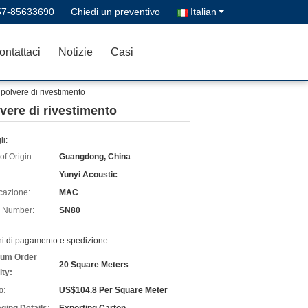
57-85633690
Chiedi un preventivo
Italian
ontattaci
Notizie
Casi
 polvere di rivestimento
vere di rivestimento
li:
of Origin:
Guangdong, China
:
Yunyi Acoustic
icazione:
MAC
 Number:
SN80
ni di pagamento e spedizione:
um Order
20 Square Meters
ity:
o:
US$104.8 Per Square Meter