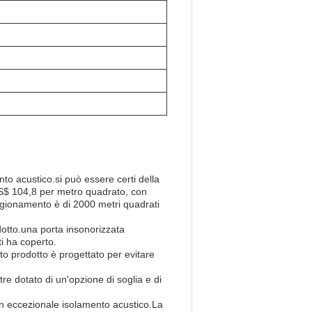
to acustico.si può essere certi della
i US$ 104,8 per metro quadrato, con
gionamento è di 2000 metri quadrati
otto.una porta insonorizzata
ti ha coperto.
to prodotto è progettato per evitare
tre dotato di un'opzione di soglia e di
un eccezionale isolamento acustico.La