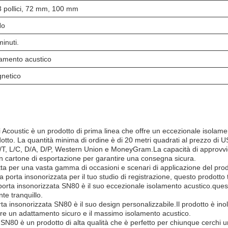
3 pollici, 72 mm, 100 mm
No
inuti.
lamento acustico
netico
Acoustic è un prodotto di prima linea che offre un eccezionale isolamen
prodotto. La quantità minima di ordine è di 20 metri quadrati al prezzo d
/T, L/C, D/A, D/P, Western Union e MoneyGram.La capacità di approvvi
un cartone di esportazione per garantire una consegna sicura.
ta per una vasta gamma di occasioni e scenari di applicazione del prod
na porta insonorizzata per il tuo studio di registrazione, questo prodotto 
 porta insonorizzata SN80 è il suo eccezionale isolamento acustico.ques
te tranquillo.
rta insonorizzata SN80 è il suo design personalizzabile.Il prodotto è inol
tire un adattamento sicuro e il massimo isolamento acustico.
 SN80 è un prodotto di alta qualità che è perfetto per chiunque cerchi 