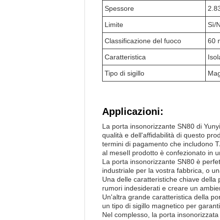
Spessore
2.8
Limite
Sì/
Classificazione del fuoco
60 m
Caratteristica
Iso
Tipo di sigillo
Mag
Applicazioni:
La porta insonorizzante SN80 di Yunyi 
qualità e dell'affidabilità di questo 
termini di pagamento che includono T
al meseIl prodotto è confezionato in 
La porta insonorizzante SN80 è perfet
industriale per la vostra fabbrica, o u
Una delle caratteristiche chiave della
rumori indesiderati e creare un ambien
Un'altra grande caratteristica della po
un tipo di sigillo magnetico per garan
Nel complesso, la porta insonorizzata