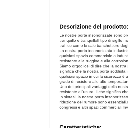
Descrizione del prodotto
Le nostre porte insonorizzate sono pr
tranquillo e tranquilloIl tipo di sigill
traffico come le sale banchettiere degli
La nostra porta insonorizzata industri
qualsiasi spazio commerciale o industr
resistente alla ruggine e alla corrosio
Siamo orgogliosi di dire che la nostra
significa che la nostra porta soddisfa
qualsiasi spazio in cui la sicurezza è
grado di resistere alle alte temperatur
Uno dei principali vantaggi della nost
resistente all'usura, il che significa 
In sintesi, la nostra porta insonorizzat
riduzione del rumore sono essenziali.ma
congressi e altri spazi commerciali.Inv
Caratteristiche: