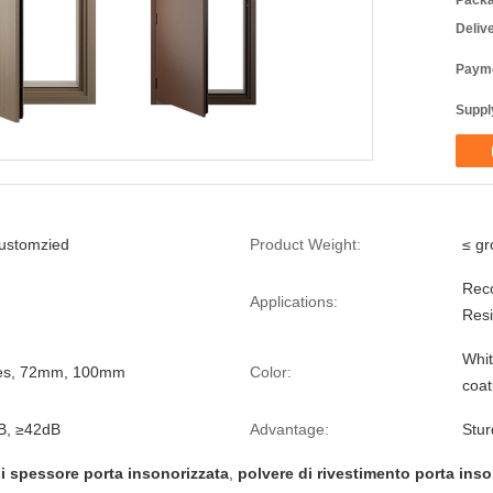
Packa
Deliv
Payme
Supply
ustomzied
Product Weight:
≤ gr
Reco
Applications:
Resi
Whit
hes, 72mm, 100mm
Color:
coat
B, ≥42dB
Advantage:
Stur
i spessore porta insonorizzata
,
polvere di rivestimento porta inso