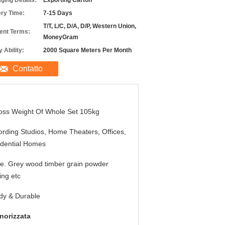
ging Details:
Exporting Carton
ery Time:
7-15 Days
T/T, L/C, D/A, D/P, Western Union,
nt Terms:
MoneyGram
 Ability:
2000 Square Meters Per Month
Contatto
oss Weight Of Whole Set 105kg
rding Studios, Home Theaters, Offices,
dential Homes
e. Grey wood timber grain powder
ing etc
dy & Durable
norizzata