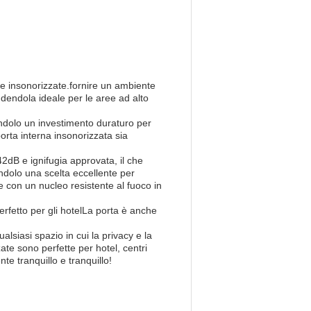
 e insonorizzate.fornire un ambiente
rendendola ideale per le aree ad alto
dendolo un investimento duraturo per
orta interna insonorizzata sia
2dB e ignifugia approvata, il che
endolo una scelta eccellente per
e con un nucleo resistente al fuoco in
erfetto per gli hotelLa porta è anche
alsiasi spazio in cui la privacy e la
ate sono perfette per hotel, centri
te tranquillo e tranquillo!