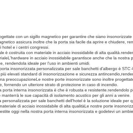
:
ogettate con un sigillo magnetico per garantire che siano insonorizzate
o magnetico assicura inoltre che la porta sia facile da aprire e chiudere, 
 hotel e i centri congressi.
ale è costruita con materiale in acciaio inossidabile di alta qualità.ren
ialeL'hardware in acciaio inossidabile garantisce anche che la nostra p
ne, rendendola ideale per l'uso in ambienti umidi.
 porta insonorizzata personalizzata per sale banchetti d'albergo è STC 4
 i più elevati standard di insonorizzazione e sicurezza antincendio,rend
 una preoccupazioneLe nostre porte insonorizzate sono inoltre progettat
e, fornendo un ulteriore strato di protezione in caso di incendio.
ra porta interna insonorizzata è che è robusta e resistente.rendendolo p
che manterrà le sue capacità di isolamento acustico per gli anni a venire.
a personalizzata per sale banchetti dell'hotel è la soluzione ideale per qu
teriale di acciaio inossidabile di alta qualitàLe nostre porte insonorizz
estite oggi nella nostra porta interna insonorizzata e godetevi un ambien