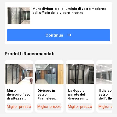
Muro divisorio di alluminio di vetro moderno
dell'ufficio del divisore in vetro
Continua
Prodotti Raccomandati
Muro
Divisore in
La doppia
Il divisore 
divisorio fisso
vetro
parete del
vetro
di altezza
Frameless
divisore in
dell'ufficio
dell'ufficio del
temperato
vetro ha
alta qualit
divisore in
trasparente
temperato il
mura il
Miglior prezzo
Miglior prezzo
Miglior prezzo
Miglior pr
vetro
della
vetro per
singolo ve
dell'ufficio
divisione
progettazione
per l'edific