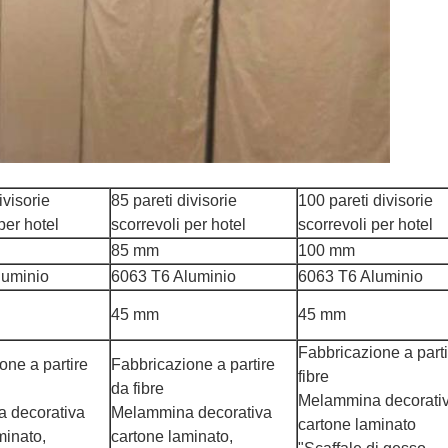
ivisorie
85 pareti divisorie
100 pareti divisorie
per hotel
scorrevoli per hotel
scorrevoli per hotel
85 mm
100 mm
luminio
6063 T6 Aluminio
6063 T6 Aluminio
45 mm
45 mm
Fabbricazione a part
one a partire
Fabbricazione a partire
fibre
da fibre
Melammina decorati
 decorativa
Melammina decorativa
cartone laminato
minato,
cartone laminato,