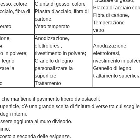
"Scaffale di gesso,
gesso, colore
Giunta di gesso, colore
Placca di acciaio col
cciaio, fibra di
Piastra d'acciaio, fibra di
Fibra di cartone,
cartone,
Temperazione
erato
Vetro temperato
vetro
ione,
Anodizzazione,
i,
elettroforesi,
Anodizzazione,
o in polvere;
rivestimento in polvere;
elettroforesi,
i legno
Granello di legno
rivestimento in polve
zare la
personalizzare la
Granello di legno
superficie
trattamento superfici
to
Trattamento
, che mantiene il pavimento libero da ostacoli.
 superficie, c'è una grande scelta di finiture diverse tra cui sceg
degli interni.
ssere aggiunta al muro divisorio.
inio.
ascosto a seconda delle esigenze.