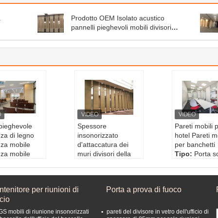
a
Prodotto OEM Isolato acustico
pannelli pieghevoli mobili divisori
murali ufficio banchetto sala divisori
pieghevole
Spessore
Pareti mobili 
za di legno
insonorizzato
hotel Pareti mo
nza mobile
d'attaccatura dei
per banchetti
nza mobile
muri divisori della
Tipo:
Porta s
Immobili
sala alto 80mm
ole mobile
tto:
Pareti div
100mm 110mm
Prodotto:
Par
 insonorizzate
Apparizione:
Doma
isorie insonor
tenitore per riunioni di
Porta a prova di fuoco
izione:
Diseg
nda dei clienti
Finisci.:
Lami
icio
izionali
Dimensione della
essuto, HPL, 
ore del pann
partizione:
Persona
vetro, acciaio
GS mobili di riunione insonorizzati
pareti del divisore in vetro dell'ufficio di