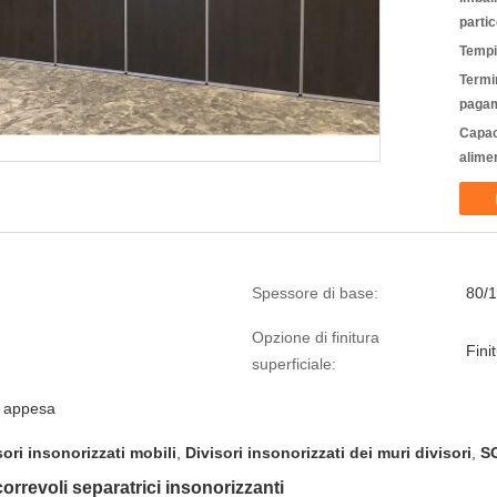
partic
Tempi
Termin
pagam
Capac
alime
Spessore di base:
80/
Opzione di finitura
Fini
superficiale:
e appesa
sori insonorizzati mobili
,
Divisori insonorizzati dei muri divisori
,
SG
correvoli separatrici insonorizzanti