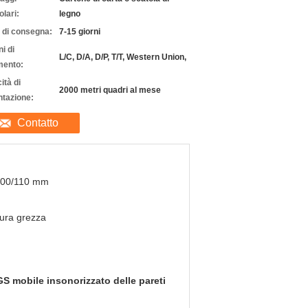
olari:
legno
 di consegna:
7-15 giorni
i di
L/C, D/A, D/P, T/T, Western Union,
ento:
ità di
2000 metri quadri al mese
ntazione:
Contatto
100/110 mm
tura grezza
S mobile insonorizzato delle pareti