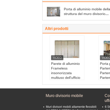
Porta di alluminio mobile dell
struttura del muro divisorio
dell'ufficio per la sala riunioni
Altri prodotti
Parete di alluminio
Porta 
Frameless
Parten
insonorizzata
Parte
multiuso dell'ufficio
Parte
della struttura dei
Tipo:
muri divisori
Prodo
Cornice:
alluminio
isorie
Muro divisorio mobile
Con
Opzione di superfi
Appar
uff
cie:
Tessuti acustici
ni trad
Spessore:
65 mm/8
Spess
Muri divisori mobili altamente flessibili
6 S