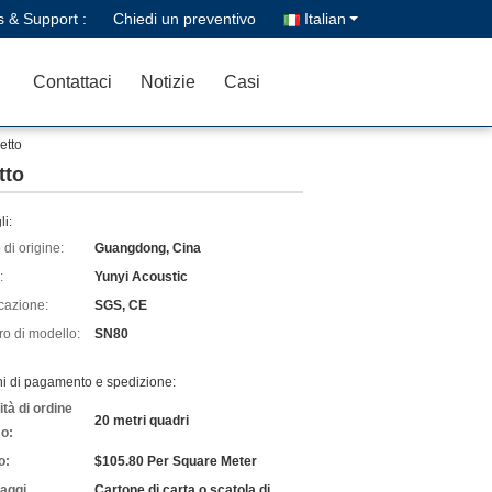
s & Support :
Chiedi un preventivo
Italian
Contattaci
Notizie
Casi
etto
tto
li:
di origine:
Guangdong, Cina
:
Yunyi Acoustic
icazione:
SGS, CE
o di modello:
SN80
ni di pagamento e spedizione:
tà di ordine
20 metri quadri
o:
o:
$105.80 Per Square Meter
laggi
Cartone di carta o scatola di