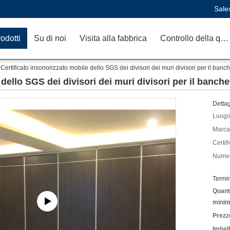
Sale
odotti
Su di noi
Visita alla fabbrica
Controllo della qualità
Certificato insonorizzato mobile dello SGS dei divisori dei muri divisori per il banch
dello SGS dei divisori dei muri divisori per il banche
Dettag
Luogo 
Marca
Certif
Numer
Termi
Quanti
minim
Prezz
Imbal