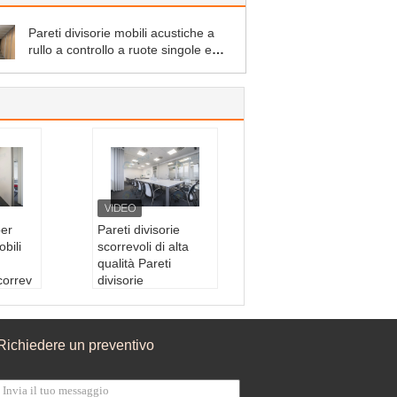
Pareti divisorie mobili acustiche a
rullo a controllo a ruote singole e
doppie
per
Pareti divisorie
bili
scorrevoli di alta
qualità Pareti
correv
divisorie
insonorizzate Pareti
eti div
divisorie mobili
izzate
Tipo:
Immobili
Richiedere un preventivo
nato, t
Prodotto:
Pareti div
legno,
isorie insonorizzate
Apparizione:
Diseg