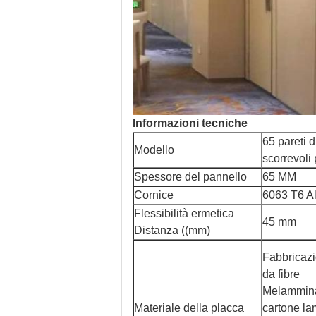
Informazioni tecniche
65 pareti d
Modello
scorrevoli 
Spessore del pannello
65 MM
Cornice
6063 T6 A
Flessibilità ermetica
45 mm
Distanza ((mm)
Fabbricazi
da fibre
Melammina
Materiale della placca
cartone la