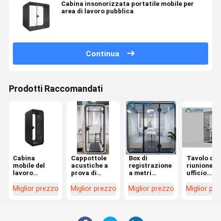
Cabina insonorizzata portatile mobile per
area di lavoro pubblica
Continua
Prodotti Raccomandati
Cabina
Cappottole
Box di
Tavolo di
mobile del
acustiche a
registrazione
riunione p
lavoro
prova di
a metri
ufficio
d'ufficio per 1
suono
quadrati
monopost
persona
silenziose
Ammorbidimento
con scriva
Miglior prezzo
Miglior prezzo
Miglior prezzo
Miglior pr
mobili per
delle
per compu
ufficio
vibrazioni di
per lavoro
fascia alta
privato
Box