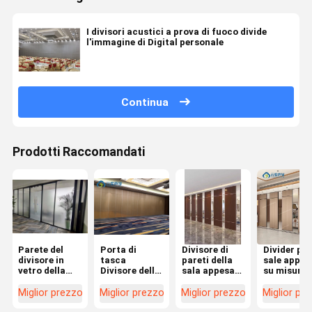
I divisori acustici a prova di fuoco divide
l'immagine di Digital personale
Continua
Prodotti Raccomandati
Parete del
Porta di
Divisore di
Divider per
divisore in
tasca
pareti della
sale appes
vetro della
Divisore della
sala appesa
su misura 
struttura di
stanza con
con riduzione
telaio in
alluminio del
finitura
del rumore
alluminio
Miglior prezzo
Miglior prezzo
Miglior prezzo
Miglior pr
divisorio
grezza e
facilmente