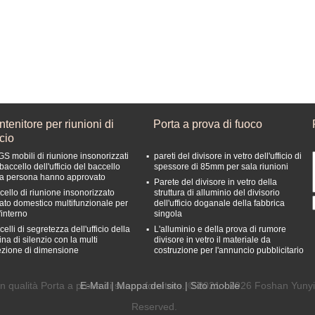
tenitore per riunioni di
Porta a prova di fuoco
icio
GS mobili di riunione insonorizzati
pareti del divisore in vetro dell'ufficio di
baccello dell'ufficio del baccello
spessore di 85mm per sala riunioni
la persona hanno approvato
Parete del divisore in vetro della
cello di riunione insonorizzato
struttura di alluminio del divisorio
vato domestico multifunzionale per
dell'ufficio doganale della fabbrica
'interno
singola
elli di segretezza dell'ufficio della
L'alluminio e della prova di rumore
na di silenzio con la multi
divisore in vetro il materiale da
ezione di dimensione
costruzione per l'annuncio pubblicitario
n qualità Porta a prova di suono fornitore. © 2021 - 2026 Foshan Yunyi 
E-Mail
|
Mappa del sito
| Sito mobile
Reserved.