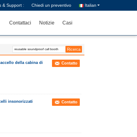
s & Support :
Chiedi un preventivo
Italian
Contattaci
Notizie
Casi
baccello della cabina di
Contatto
celli insonorizzati
Contatto