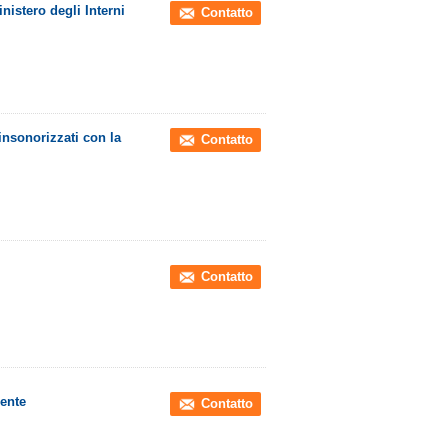
nistero degli Interni
Contatto
 insonorizzati con la
Contatto
Contatto
rente
Contatto