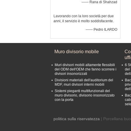
—— Rana di Shahzad
Lavorando con la loro società per due
anni, il servizio è molto soddisfacente.
—— Pedro ILARDO
Muro divisorio mobile
Con
uff
Muri divisori mobili altamente flessibili
6 S
del ODM dell'OEM che fanno scorrere i
del 
divisori insonorizzati
del
Divisioni materiali dell'auditorium del
Bac
MDF, muri divisori interni mobili
pri
dell
Sistemi pieganti multifunzionali del
muro divisorio, divisorio insonorizzato
Bacc
con la porta
cabi
sel
politica sulla riservatezza
| Porcellana buo