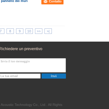
l pannello dei muri
Contatto
7
8
9
10
>>
>|
Richiedere un preventivo
Invii
Acoustic Technology Co., Ltd.. All Rights