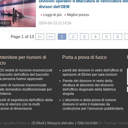
Divisioni operabili d'attaccatura di verniciatura de
divisori dell'OEM
Leggi di più
Miglior prezzo
2024-04-23 11:14:36
Page 1 of 13
|<
<<
1
2
3
4
5
6
tenitore per riunioni di
Porta a prova di fuoco
icio
GS mobili di riunione insonorizzati
pareti del divisore in vetro dell'ufficio di
baccello dell'ufficio del baccello
spessore di 85mm per sala riunioni
la persona hanno approvato
Parete del divisore in vetro della
cello di riunione insonorizzato
struttura di alluminio del divisorio
vato domestico multifunzionale per
dell'ufficio doganale della fabbrica
'interno
singola
elli di segretezza dell'ufficio della
L'alluminio e della prova di rumore
na di silenzio con la multi
divisore in vetro il materiale da
ezione di dimensione
costruzione per l'annuncio pubblicitario
n qualità Porta a prova di suono fornitore. © 2021 - 2026 Foshan Yunyi 
E-Mail
|
Mappa del sito
| Sito mobile