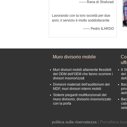
—— Rana di Shahzad
Lavorando con la loro società per due
anni, il servizio è molto soddisfacente.
—— Pedro ILARDO
Muro divisorio mobile
Con
uff
Muri divisori mobili altamente flessibili
6 S
del ODM dell'OEM che fanno scorrere i
del 
divisori insonorizzati
del
Divisioni materiali dell'auditorium del
Bac
MDF, muri divisori interni mobili
pri
dell
Sistemi pieganti multifunzionali del
muro divisorio, divisorio insonorizzato
Bacc
con la porta
cabi
sel
politica sulla riservatezza
| Porcellana buo