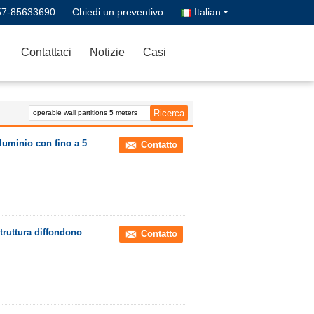
57-85633690
Chiedi un preventivo
Italian
Contattaci
Notizie
Casi
alluminio con fino a 5
Contatto
struttura diffondono
Contatto