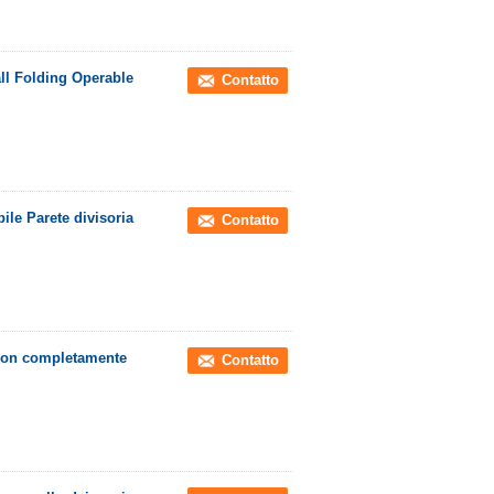
all Folding Operable
Contatto
ile Parete divisoria
Contatto
i con completamente
Contatto