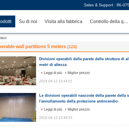
Sales & Support :
86-07
odotti
Su di noi
Visita alla fabbrica
Controllo della qualità
eters
erable wall partitions 5 meters
(123)
Divisioni operabili della parete della struttura di 
metri di altezza
Leggi di più
Miglior prezzo
2024-04-12 15:44:52
Le divisioni operabili nascoste della parete della 
l'annullamento della protezione antincendio
Leggi di più
Miglior prezzo
2024-04-12 15:48:53