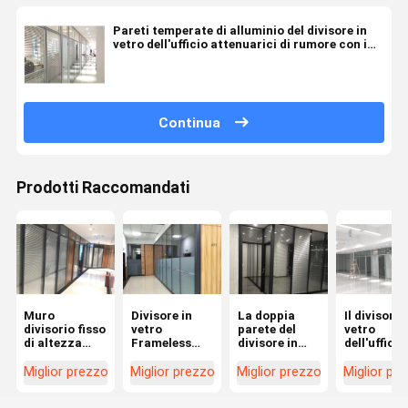
Pareti temperate di alluminio del divisore in
vetro dell'ufficio attenuarici di rumore con i
ciechi
Continua
Prodotti Raccomandati
Muro
Divisore in
La doppia
Il divisore 
divisorio fisso
vetro
parete del
vetro
di altezza
Frameless
divisore in
dell'ufficio
dell'ufficio del
temperato
vetro ha
alta qualit
divisore in
trasparente
temperato il
mura il
Miglior prezzo
Miglior prezzo
Miglior prezzo
Miglior pr
vetro
della
vetro per
singolo ve
dell'ufficio
divisione
progettazione
per l'edific