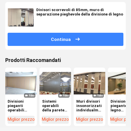
Divisori scorrevoli di 85mm, muro di
separazione pieghevole della divisione di legno
Continua
Prodotti Raccomandati
Divisioni
Sistemi
Muri divisori
Divisione
pieganti
operabili
insonorizzati
piegante d
operabili
della parete
individualmente
legno
acustiche del
di Hall
azionati che
pieghevole
pannello dello
Modern Fold
fanno
individual
Miglior prezzo
Miglior prezzo
Miglior prezzo
Miglior pr
SGS per sala
Partition
scorrere il
azionata d
per
Walls di
muro
muri diviso